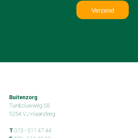
Verzend
Buitenzorg
Tuinbouwweg 58
5254 VJ Haarsteeg
T
073 - 511 47 44