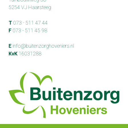
5254 VJ Haarsteeg
T
073 - 511 47 44
F
073 - 511 45 98
E
info@buitenzorghoveniers.nl
KvK
16031288