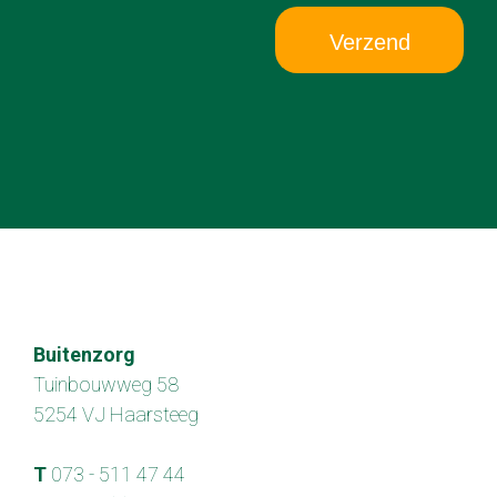
Verzend
Buitenzorg
Tuinbouwweg 58
5254 VJ Haarsteeg
T
073 - 511 47 44