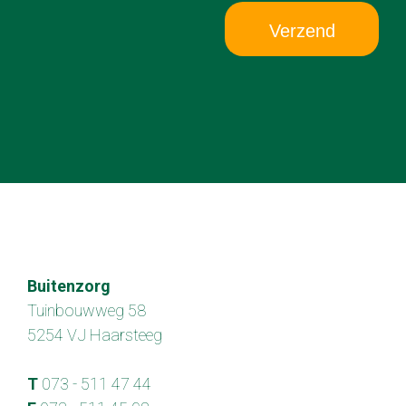
Verzend
Buitenzorg
Tuinbouwweg 58
5254 VJ Haarsteeg
T
073 - 511 47 44