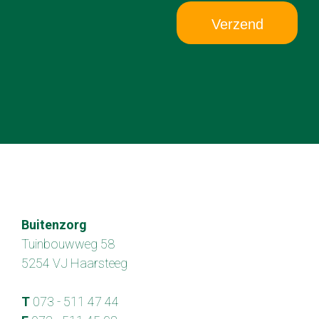
Verzend
Buitenzorg
Tuinbouwweg 58
5254 VJ Haarsteeg
T
073 - 511 47 44