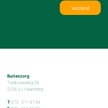
Verzend
Buitenzorg
Tuinbouwweg 58
5254 VJ Haarsteeg
T
073 - 511 47 44