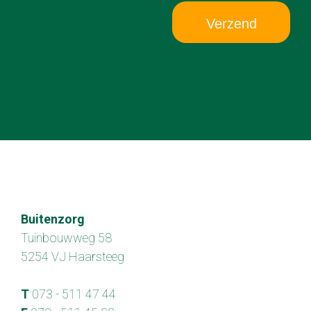
Verzend
Buitenzorg
Tuinbouwweg 58
5254 VJ Haarsteeg
T
073 - 511 47 44