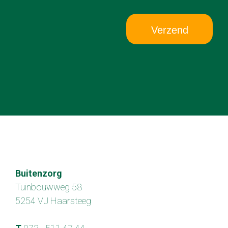
Verzend
Buitenzorg
Tuinbouwweg 58
5254 VJ Haarsteeg